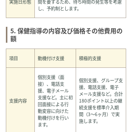
実施日形態
間を要するため、待ち時間の発生等を考慮
し、予約制とします。
5. 保健指導の内容及び価格その他費用の
額
項目
動機付け支援
積極的支援
個別支援（面
個別支援、グループ支
接）、電話支
援、電話支援、電子
援、電子メール
メール支援など。合計
支援など。主に初
支援内容
180ポイント以上の継
回面接による行
続支援を標準介入期
動変容に向けた
間（3〜6ヶ月）で実
動機付けを行い
施します。
ます。