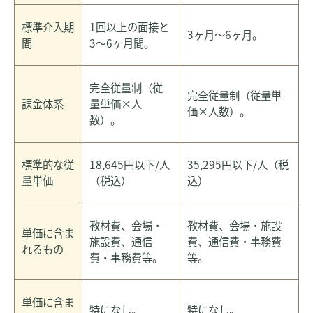
標準介入期
1回以上の面接と
3ヶ月～6ヶ月。
間
3～6ヶ月間。
完全従量制（従
完全従量制（従量単
課金体系
量単価×人
価×人数）。
数）。
標準的な従
18,645円以下/人
35,295円以下/人（税
量単価
（税込）
込）
教材費、会場・
教材費、会場・施設
単価に含ま
施設費、通信
費、通信費・事務費
れるもの
費・事務費等。
等。
単価に含ま
特になし。
特になし。