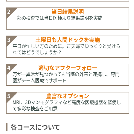
2
当日
結果説明
一部の検査では当日医師より結果説明を実施
3
土曜日も
人間ドックを実施
平日が忙しい方のために。ご夫婦でゆっくりと受けら
れてはどうでしょうか？
4
適切な
アフターフォロー
万が一異常が見つかっても当院の外来と連携し、専門
医がチーム医療でサポート
5
豊富な
オプション
MRI、3Dマンモグラフィなど高度な医療機器を駆使し
て多彩な検査をご用意
各コースについて