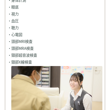
・眼底
・視力
・血圧
・聴力
・心電図
・頭部MRl検査
・頭部MRA検査
・頸部超音波検査
・頸部X線検査