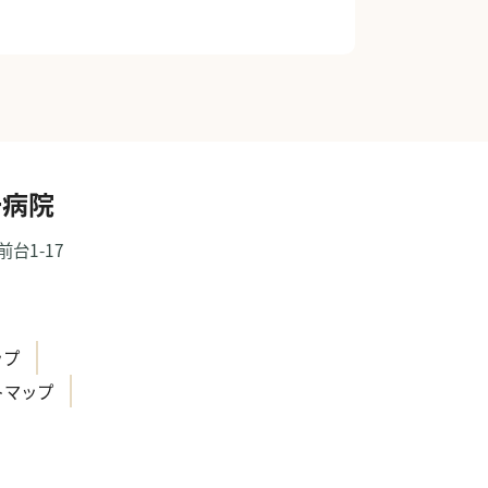
一病院
前台1-17
）
ップ
トマップ