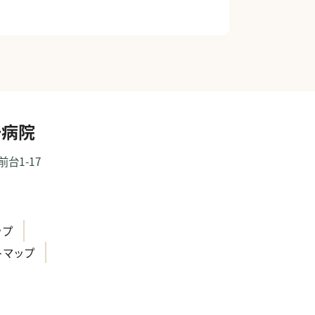
一病院
前台1-17
）
ップ
トマップ