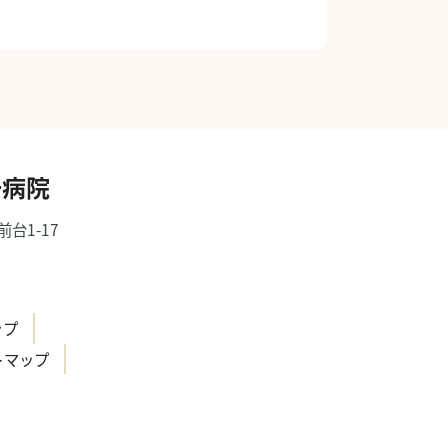
一病院
前台1-17
）
ップ
トマップ