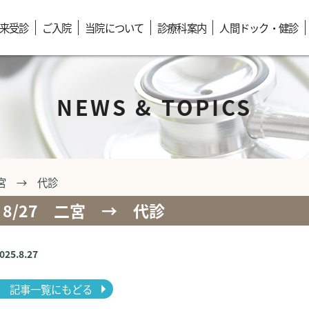
来受診
ご入院
当院について
診療科案内
人間ドック・健診
NEWS & TOPICS
二宮 → 代診
8/27 二宮 → 代診
2025.8.27
記事一覧にもどる