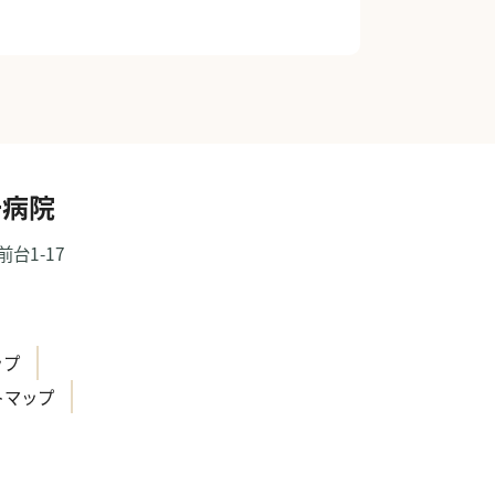
一病院
前台1-17
）
ップ
トマップ