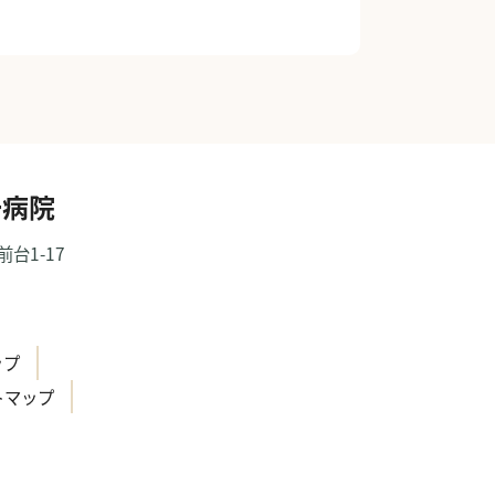
一病院
前台1-17
）
ップ
トマップ