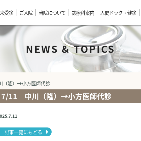
来受診
ご入院
当院について
診療科案内
人間ドック・健診
NEWS & TOPICS
中川（隆）→小方医師代診
7/11 中川（隆）→小方医師代診
2025.7.11
記事一覧にもどる