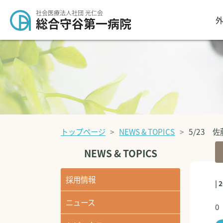
社会医療法人社団 光仁会
外
総合守谷第一病院
トップページ
NEWS & TOPICS
5/23 
NEWS & TOPICS
採用情報
| 
ニュース
0