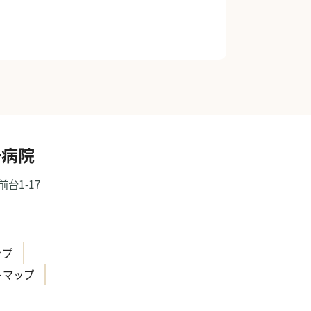
一病院
前台1-17
）
ップ
トマップ