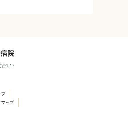
一病院
台1-17
ップ
トマップ