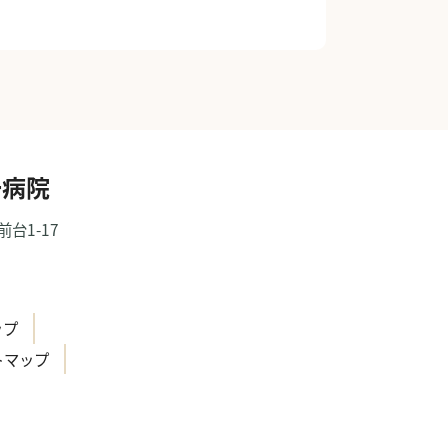
一病院
前台1-17
）
ップ
トマップ