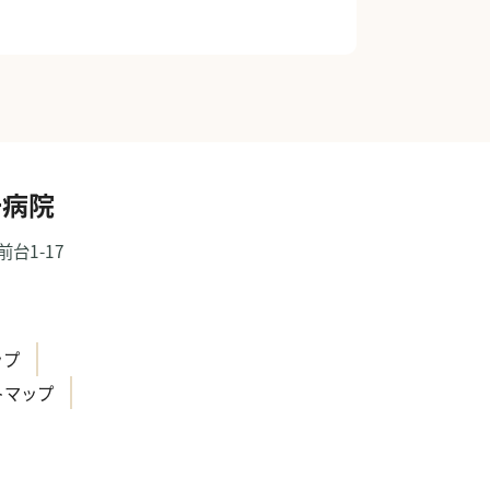
一病院
前台1-17
）
ップ
トマップ