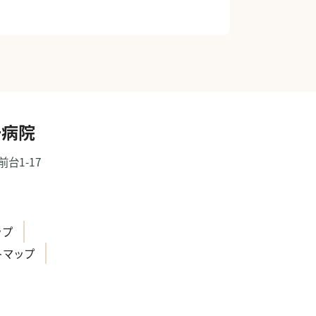
一病院
前台1-17
）
ップ
トマップ