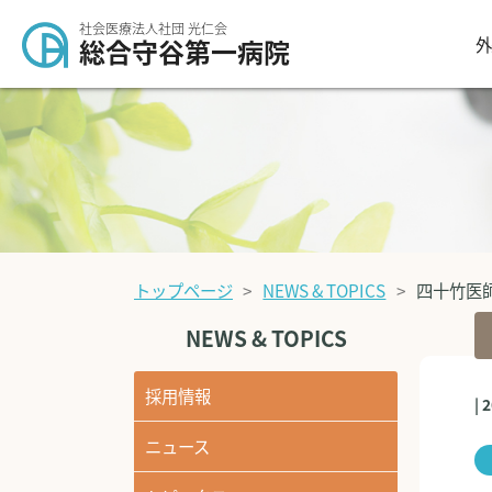
社会医療法人社団 光仁会
外
総合守谷第一病院
トップページ
NEWS & TOPICS
四十竹医
NEWS & TOPICS
採用情報
| 
ニュース