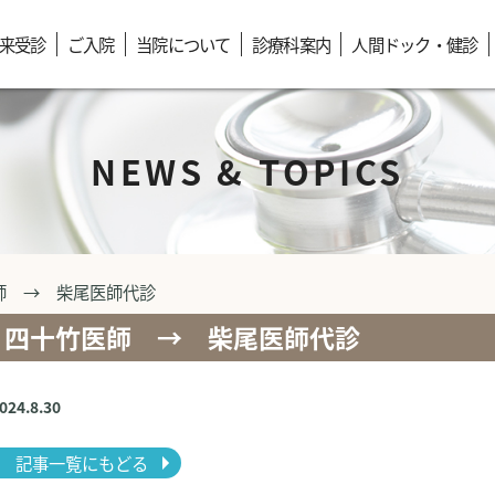
来受診
ご入院
当院について
診療科案内
人間ドック・健診
NEWS & TOPICS
師 → 柴尾医師代診
四十竹医師 → 柴尾医師代診
2024.8.30
記事一覧にもどる