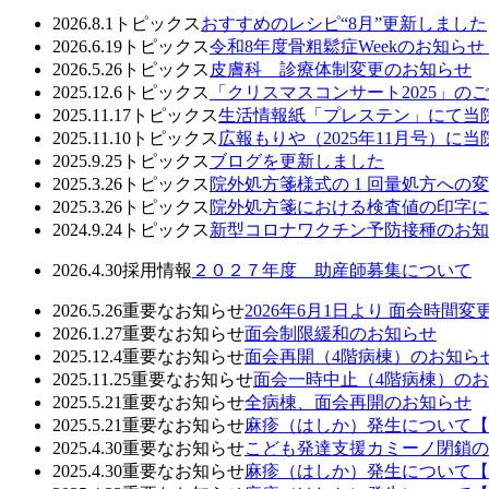
2026.8.1
トピックス
おすすめのレシピ“8月”更新しました
2026.6.19
トピックス
令和8年度骨粗鬆症Weekのお知ら
2026.5.26
トピックス
皮膚科 診療体制変更のお知らせ
2025.12.6
トピックス
「クリスマスコンサート2025」の
2025.11.17
トピックス
生活情報紙「プレステン」にて当
2025.11.10
トピックス
広報もりや（2025年11月号）
2025.9.25
トピックス
ブログを更新しました
2025.3.26
トピックス
院外処方箋様式の 1 回量処方への
2025.3.26
トピックス
院外処方箋における検査値の印字に
2024.9.24
トピックス
新型コロナワクチン予防接種のお知
2026.4.30
採用情報
２０２７年度 助産師募集について
2026.5.26
重要なお知らせ
2026年6月1日より 面会時間
2026.1.27
重要なお知らせ
面会制限緩和のお知らせ
2025.12.4
重要なお知らせ
面会再開（4階病棟）のお知ら
2025.11.25
重要なお知らせ
面会一時中止（4階病棟）の
2025.5.21
重要なお知らせ
全病棟、面会再開のお知らせ
2025.5.21
重要なお知らせ
麻疹（はしか）発生について【
2025.4.30
重要なお知らせ
こども発達支援カミーノ閉鎖の
2025.4.30
重要なお知らせ
麻疹（はしか）発生について【