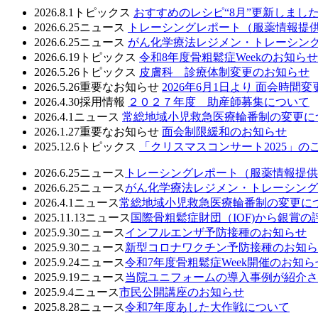
2026.8.1
トピックス
おすすめのレシピ“8月”更新しまし
2026.6.25
ニュース
トレーシングレポート（服薬情報提
2026.6.25
ニュース
がん化学療法レジメン・トレーシン
2026.6.19
トピックス
令和8年度骨粗鬆症Weekのお知
2026.5.26
トピックス
皮膚科 診療体制変更のお知らせ
2026.5.26
重要なお知らせ
2026年6月1日より 面会時間
2026.4.30
採用情報
２０２７年度 助産師募集について
2026.4.1
ニュース
常総地域小児救急医療輪番制の変更につ
2026.1.27
重要なお知らせ
面会制限緩和のお知らせ
2025.12.6
トピックス
「クリスマスコンサート2025」の
2026.6.25
ニュース
トレーシングレポート（服薬情報提供
2026.6.25
ニュース
がん化学療法レジメン・トレーシング
2026.4.1
ニュース
常総地域小児救急医療輪番制の変更につい
2025.11.13
ニュース
国際骨粗鬆症財団（IOF)から銀賞
2025.9.30
ニュース
インフルエンザ予防接種のお知らせ
2025.9.30
ニュース
新型コロナワクチン予防接種のお知ら
2025.9.24
ニュース
令和7年度骨粗鬆症Week開催のお知ら
2025.9.19
ニュース
当院ユニフォームの導入事例が紹介さ
2025.9.4
ニュース
市民公開講座のお知らせ
2025.8.28
ニュース
令和7年度あした大作戦について