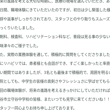
来の進路を考える大切な時期に、医療の現場を選んでいただき、あ
日間、職場体験にきていただいたのですが、初日は少し緊張した
拶や返事がしっかりされており、スタッフとのやり取りもスムーズ
っくりいたしました。
剤科、検査科、リハビリテーション科など、普段は見る事の少な
味津々のご様子でした。
た、実際の業務体験を通して、積極的に質問をしてくださりまし
にリハビリでは、患者様とも会話ができ、すごく楽しかったと率直
い期間ではありましたが、3名とも最後まで積極的で、周囲を明る
院としても、中学生の皆様の真剣さやフレッシュさに学ばせてもら
回の職場体験が、将来の進路を考えるきっかけにしていただければ
谷市立守谷中学校の皆様、またいつでも見学に来てくださいね！
タッフ一同心よりお待ち申し上げております。