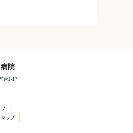
一病院
前台1-17
）
ップ
トマップ