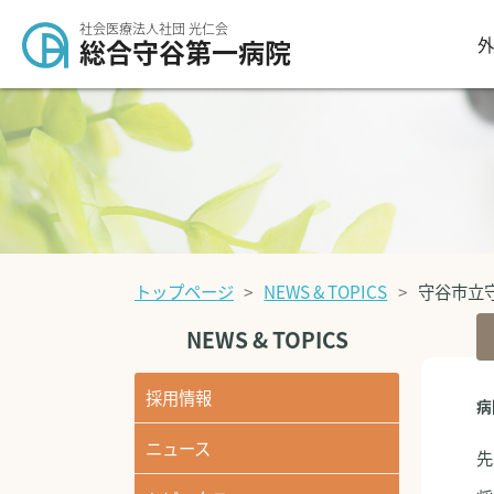
社会医療法人社団 光仁会
外
総合守谷第一病院
トップページ
NEWS & TOPICS
守谷市立
NEWS & TOPICS
採用情報
病
ニュース
先