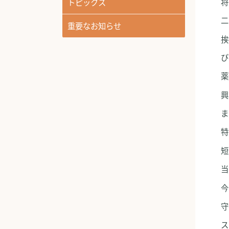
将
トピックス
二
重要なお知らせ
挨
び
薬
興
ま
特
短
当
今
守
ス